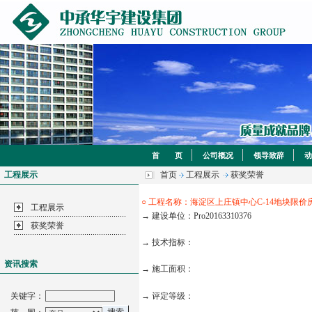
首 页
公司概况
领导致辞
动
工程展示
首页
工程展示
获奖荣誉
○ 工程名称：海淀区上庄镇中心C-14地块限价房
工程展示
→ 建设单位：Pro20163310376
获奖荣誉
→ 技术指标：
资讯搜索
→ 施工面积：
关键字：
→ 评定等级：